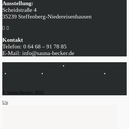
Ausstellung:
Scheidstraße 4
35239 Steffenberg-Niedereisenhausen
Kontakt
Telefon: 0 64 68 – 91 78 85
E-Mail: info@sauna-becker.de
Katalog herunterladen
・
Häufig gestellte Fragen
・
Impressum
・
Datenschutzerklärung
・
Barrierefreiheit
© Sauna-Becker, 2025
Up