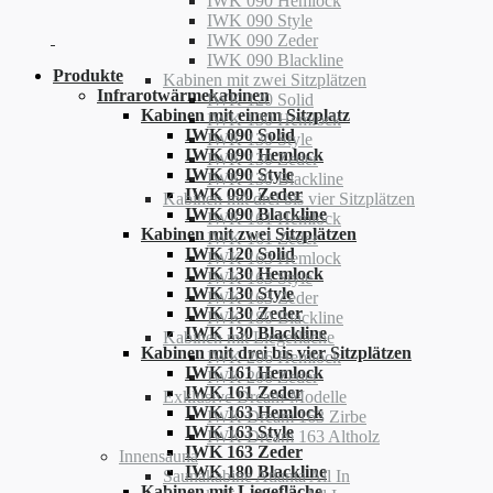
IWK 090 Hemlock
IWK 090 Style
IWK 090 Zeder
IWK 090 Blackline
Produkte
Kabinen mit zwei Sitzplätzen
Infrarotwärmekabinen
IWK 120 Solid
Kabinen mit einem Sitzplatz
IWK 130 Hemlock
IWK 090 Solid
IWK 130 Style
IWK 090 Hemlock
IWK 130 Zeder
IWK 090 Style
IWK 130 Blackline
IWK 090 Zeder
Kabinen mit drei bis vier Sitzplätzen
IWK 090 Blackline
IWK 161 Hemlock
Kabinen mit zwei Sitzplätzen
IWK 161 Zeder
IWK 120 Solid
IWK 163 Hemlock
IWK 130 Hemlock
IWK 163 Style
IWK 130 Style
IWK 163 Zeder
IWK 130 Zeder
IWK 180 Blackline
IWK 130 Blackline
Kabinen mit Liegefläche
Kabinen mit drei bis vier Sitzplätzen
IWK 206 Hemlock
IWK 161 Hemlock
IWK 206 Zeder
IWK 161 Zeder
Exklusive Dream-Modelle
IWK 163 Hemlock
IWK Dream 163 Zirbe
IWK 163 Style
IWK Dream 163 Altholz
IWK 163 Zeder
Innensauna
IWK 180 Blackline
Saunakabine Atlanta All In
Kabinen mit Liegefläche