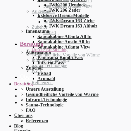
Saunakabine Austin All In
IWK 206 Hemlock
Saunakabine Atlanta View
IWK 206 Zeder
Außensauna
Exklusive Dream-Modelle
Panorama Kombi-Fass
IWK Dream 163 Zirbe
Infrarot-Fass
IWK Dream 163 Altholz
Zubehör
Innensauna
Eisbad
Saunakabine Atlanta All In
Aromaöl
Saunakabine Austin All In
Beratung
Saunakabine Atlanta View
Unsere Ausstellung
Außensauna
Gesundheitliche Vorteile von Wärme
Panorama Kombi-Fass
Infrarot-Technologie
Infrarot-Fass
Sauna-Technologie
Zubehör
FAQ
Eisbad
Über uns
Aromaöl
Referenzen
Beratung
Blog
Unsere Ausstellung
Gesundheitliche Vorteile von Wärme
Kontakt
Infrarot-Technologie
English
Sauna-Technologie
FAQ
Über uns
Referenzen
Blog