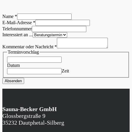
Name
*
Kommentar
E-Mail-Adresse
*
oder
Telefonnummer
Interessiert
Interessiert an ...
Kommentar oder Nachricht
*
Terminvorschlag
Datum
Zeit
Absenden
Sauna-Becker GmbH
Glossbergstraße 9
35232 Dautphetal-Silberg