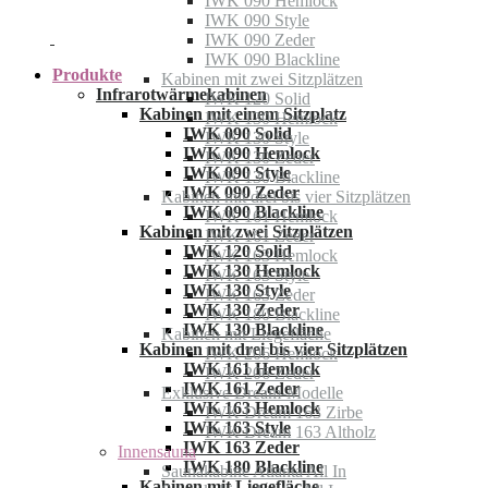
IWK 090 Hemlock
IWK 090 Style
IWK 090 Zeder
IWK 090 Blackline
Produkte
Kabinen mit zwei Sitzplätzen
Infrarotwärmekabinen
IWK 120 Solid
Kabinen mit einem Sitzplatz
IWK 130 Hemlock
IWK 090 Solid
IWK 130 Style
IWK 090 Hemlock
IWK 130 Zeder
IWK 090 Style
IWK 130 Blackline
IWK 090 Zeder
Kabinen mit drei bis vier Sitzplätzen
IWK 090 Blackline
IWK 161 Hemlock
Kabinen mit zwei Sitzplätzen
IWK 161 Zeder
IWK 120 Solid
IWK 163 Hemlock
IWK 130 Hemlock
IWK 163 Style
IWK 130 Style
IWK 163 Zeder
IWK 130 Zeder
IWK 180 Blackline
IWK 130 Blackline
Kabinen mit Liegefläche
Kabinen mit drei bis vier Sitzplätzen
IWK 206 Hemlock
IWK 161 Hemlock
IWK 206 Zeder
IWK 161 Zeder
Exklusive Dream-Modelle
IWK 163 Hemlock
IWK Dream 163 Zirbe
IWK 163 Style
IWK Dream 163 Altholz
IWK 163 Zeder
Innensauna
IWK 180 Blackline
Saunakabine Atlanta All In
Kabinen mit Liegefläche