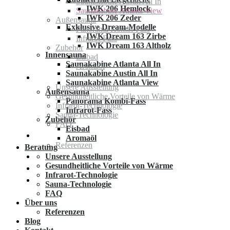
Saunakabine Austin All In
IWK 206 Hemlock
Saunakabine Atlanta View
IWK 206 Zeder
Außensauna
Exklusive Dream-Modelle
Panorama Kombi-Fass
IWK Dream 163 Zirbe
Infrarot-Fass
IWK Dream 163 Altholz
Zubehör
Innensauna
Eisbad
Saunakabine Atlanta All In
Aromaöl
Saunakabine Austin All In
Beratung
Saunakabine Atlanta View
Unsere Ausstellung
Außensauna
Gesundheitliche Vorteile von Wärme
Panorama Kombi-Fass
Infrarot-Technologie
Infrarot-Fass
Sauna-Technologie
Zubehör
FAQ
Eisbad
Über uns
Aromaöl
Referenzen
Beratung
Blog
Unsere Ausstellung
Gesundheitliche Vorteile von Wärme
Kontakt
Infrarot-Technologie
English
Sauna-Technologie
FAQ
Über uns
Referenzen
Blog