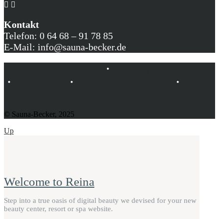
Kontakt
Telefon: 0 64 68 – 91 78 85
E-Mail: info@sauna-becker.de
Katalog herunterladen
・
Häufig gestellte Fragen
・
Impressum
・
Datenschutzerklärung
・
Barrierefreiheit
© Sauna-Becker, 2025
Up
Welcome to Reina
Step into a true oasis of digital beauty we devised for your new
beauty center, resort or spa website.