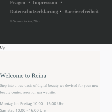
Fragen
・
Impressum
・
Datenschutzerklärung
・
Barrierefreiheit
© Sauna-Becker, 2025
Up
Welcome to Reina
Step into a true oasis of digital beauty we devised for your new
beauty center, resort or spa website.
Montag bis Freitag
10:00 - 16:00 Uhr
Samstag
10:00 - 16:00 Uhr